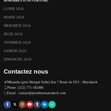
HORAIRES D'OUVERTURE
LUNDI 24\24
MARDI 24\24
MERCREDI 24\24
JEUDI 24\24
VENDREDI 24\24
SAMEDI 24\24
DIMANCHE 24\24
Contactez nous
Mhamdia (près Mosqué Solhi) Km 7 Route de FES - Marrakech
Phone: (212) 771-182486
Email :
contact@plombiermarrakech.com