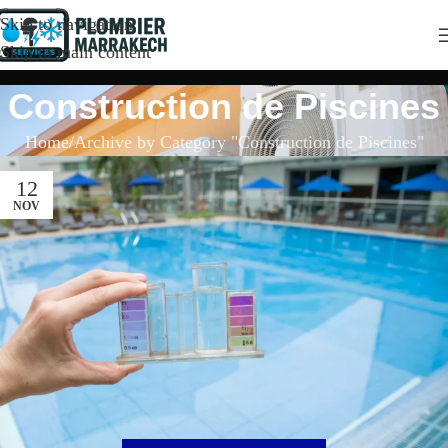
Skip to navigation
Skip to main content
Construction de Piscines
Home
Archive by Category "Construction de Piscines"
12
NOV