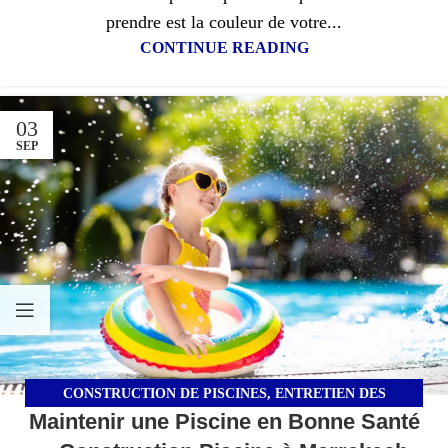
prendre est la couleur de votre...
CONTINUE READING
03
SEP
CONSTRUCTION DE PISCINES
,
ENTRETIEN DES
Maintenir une Piscine en Bonne Santé
INSTALLATIONS